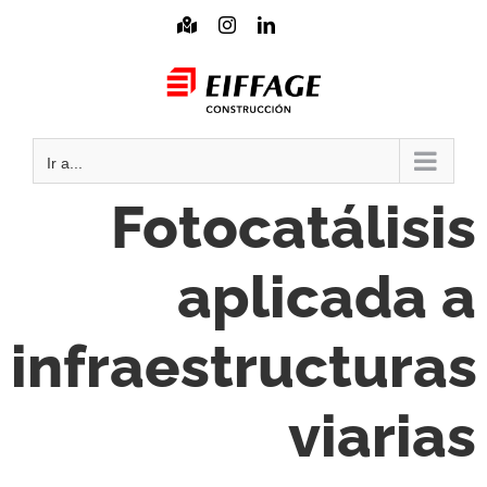
Saltar
Mapa
Instagram
LinkedIn
interactivo
al
Mail
contenido
Ir a...
Fotocatálisis
aplicada a
infraestructuras
viarias