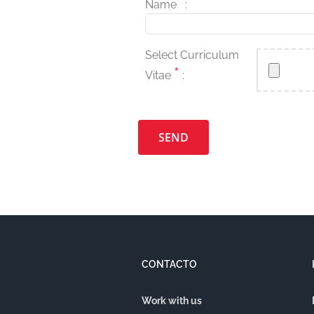
*
Name
:
Select Curriculum
*
Vitae
:
Por favor, deja este campo vacío.
CONTACTO
Work with us