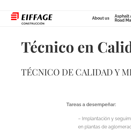
Skip
to
Asphalt
About us
content
Road Ma
Técnico en Cali
TÉCNICO DE CALIDAD Y M
Tareas a desempeñar:
– Implantación y seguim
en plantas de aglomerad