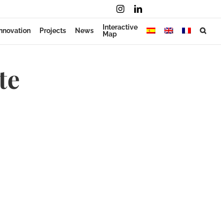
Instagram
LinkedIn
Mail
Interactive
nnovation
Projects
News
Map
te