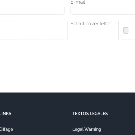
*
E-mail
:
Select cover letter:
LINKS
TEXTOS LEGALES
Eiffage
Legal Warning