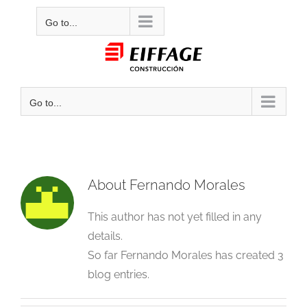
Skip
Mail
Go to...
to
content
Go to...
About
Fernando Morales
This author has not yet filled in any
details.
So far Fernando Morales has created 3
blog entries.