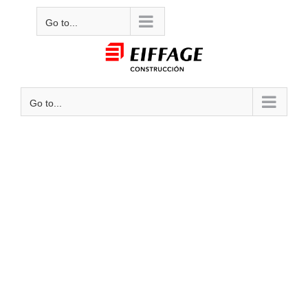
Skip
Mail
Go to...
to
content
Go to...