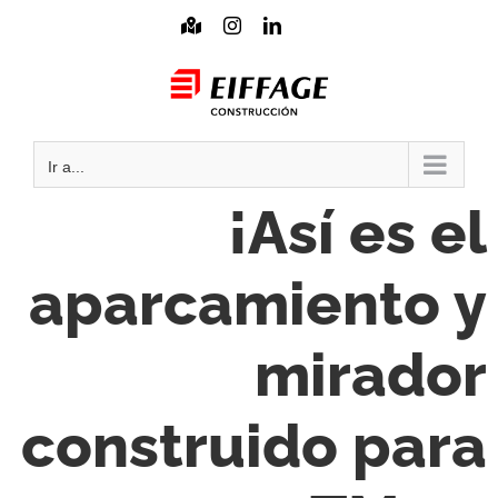
Saltar
Mapa
Instagram
LinkedIn
interactivo
al
Mail
contenido
Ir a...
¡Así es el
aparcamiento y
mirador
construido para