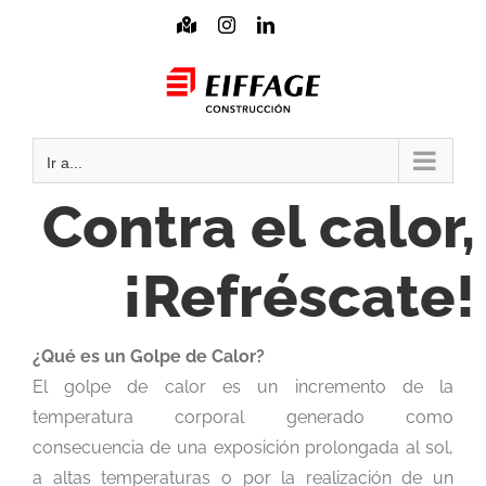
Saltar
Mapa
Instagram
LinkedIn
interactivo
al
Mail
contenido
Ir a...
Contra el calor,
¡Refréscate!
¿Qué es un Golpe de Calor?
El golpe de calor es un incremento de la
temperatura corporal generado como
consecuencia de una exposición prolongada al sol,
a altas temperaturas o por la realización de un