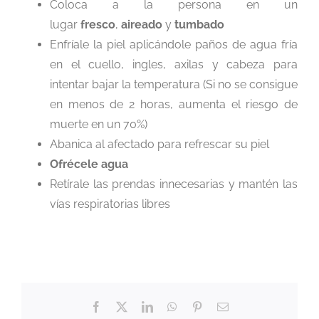
Coloca a la persona en un
lugar
fresco
,
aireado
y
tumbado
Enfríale la piel aplicándole paños de agua fría
en el cuello, ingles, axilas y cabeza para
intentar bajar la temperatura (Si no se consigue
en menos de 2 horas, aumenta el riesgo de
muerte en un 70%)
Abanica al afectado para refrescar su piel
Ofrécele agua
Retírale las prendas innecesarias y mantén las
vías respiratorias libres
Facebook
X
LinkedIn
WhatsApp
Pinterest
Correo
electrónico