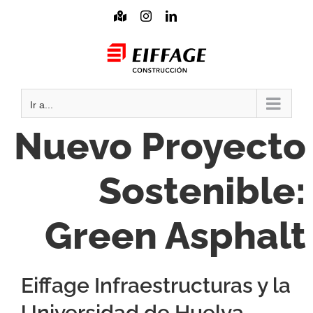
Saltar
Mapa
Instagram
LinkedIn
interactivo
al
Mail
contenido
Ir a...
Nuevo Proyecto
Sostenible:
Green Asphalt
Eiffage Infraestructuras y la
Universidad de Huelva