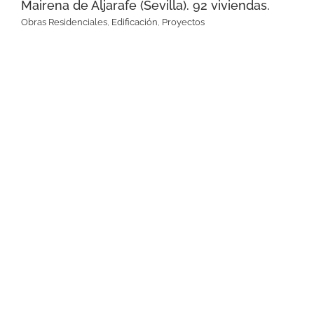
Mairena de Aljarafe (Sevilla). 92 viviendas.
Obras Residenciales
,
Edificación
,
Proyectos
Zahara de los Atunes (Cádiz).
75 viviendas y 148 estudios
profesionales.