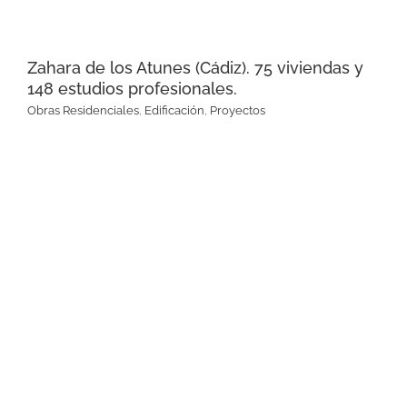
Zahara de los Atunes (Cádiz). 75 viviendas y
148 estudios profesionales.
Obras Residenciales
,
Edificación
,
Proyectos
Estepona (Málaga). 29
apartamentos de lujo.