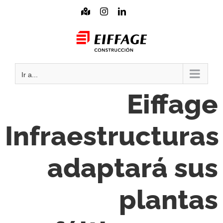
Saltar
Mapa
Instagram
LinkedIn
interactivo
al
Mail
contenido
Ir a...
Eiffage
Infraestructuras
adaptará sus
plantas