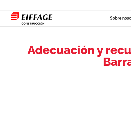
Saltar
al
Sobre noso
contenido
Adecuación y recu
Barr