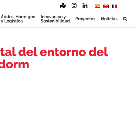
Mapa
Instagram
LinkedIn
Mail
interactivo
Áridos, Hormigón
Innovación y
Proyectos
Noticias
y Logística
Sostenibilidad
al del entorno del
idorm