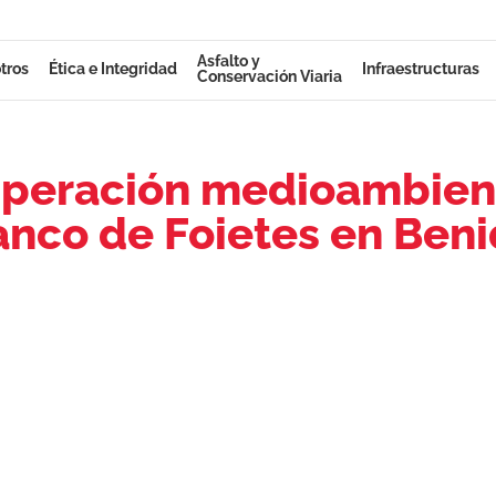
Asfalto y
tros
Ética e Integridad
Infraestructuras
Conservación Viaria
peración medioambient
anco de Foietes en Ben