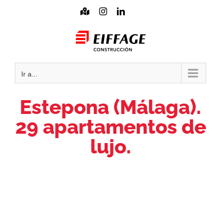
Saltar
Mapa
Instagram
LinkedIn
interactivo
al
Mail
contenido
Ir a...
Estepona (Málaga).
29 apartamentos de
lujo.