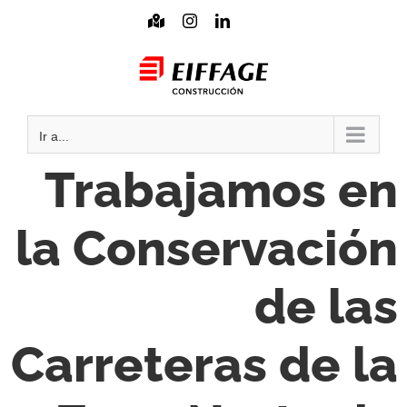
Saltar
Mapa
Instagram
LinkedIn
interactivo
al
Mail
contenido
Ir a...
Trabajamos en
la Conservación
de las
Carreteras de la