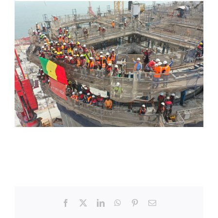
Facebook
X
LinkedIn
WhatsApp
Pinterest
Correo
electrónico