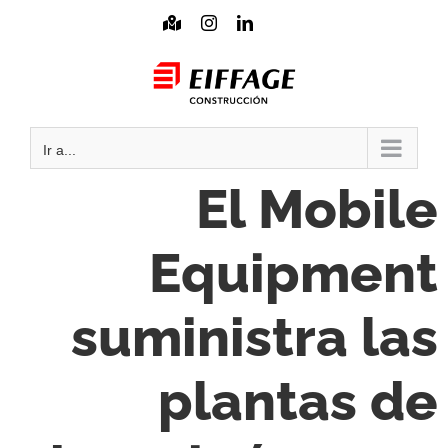
Saltar
Mapa
Instagram
LinkedIn
interactivo
al
Mail
contenido
Ir a...
El Mobile
Equipment
suministra las
plantas de