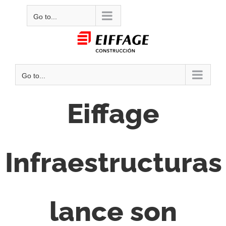
Skip
Mail
Go to...
to
content
Go to...
Eiffage
Infraestructuras
lance son