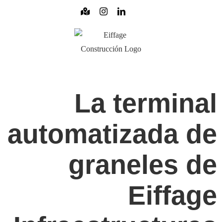
Saltar
Mapa
Instagram
LinkedIn
interactivo
al
Mail
contenido
La terminal
automatizada de
graneles de
Eiffage