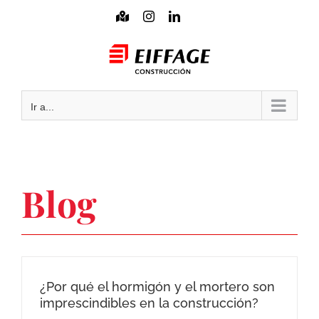
Saltar
Mapa
Instagram
LinkedIn
interactivo
al
Mail
contenido
Ir a...
Blog
¿Por qué el hormigón y el mortero son
imprescindibles en la construcción?